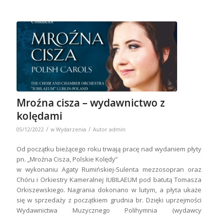
Mroźna cisza – wydawnictwo z
kolędami
/
/
05/12/2022
w
Wydarzenia
Autor
admin
Od początku bieżącego roku trwają pracę nad wydaniem płyty
pn. „Mroźna Cisza, Polskie Kolędy”
w wykonaniu Agaty Rumińskiej-Sulenta mezzosopran oraz
Chóru i Orkiestry Kameralnej IUBILAEUM pod batutą Tomasza
Orkiszewskiego. Nagrania dokonano w lutym, a płyta ukaże
się w sprzedaży z początkiem grudnia br. Dzięki uprzejmości
Wydawnictwa Muzycznego Polihymnia (wydawcy