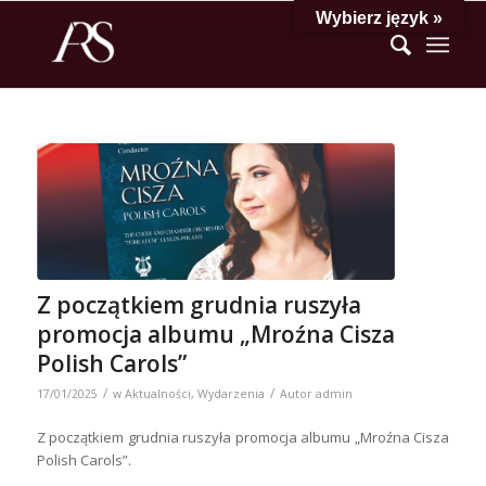
Wybierz język »
Z początkiem grudnia ruszyła
promocja albumu „Mroźna Cisza
Polish Carols”
/
/
17/01/2025
w
Aktualności
,
Wydarzenia
Autor
admin
Z początkiem grudnia ruszyła promocja albumu „Mroźna Cisza
Polish Carols”.