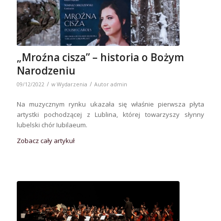
„Mroźna cisza” – historia o Bożym
Narodzeniu
/
/
09/12/2022
w
Wydarzenia
Autor
admin
Na muzycznym rynku ukazała się właśnie pierwsza płyta
artystki pochodzącej z Lublina, której towarzyszy słynny
lubelski chór Iubilaeum.
Zobacz cały artykuł