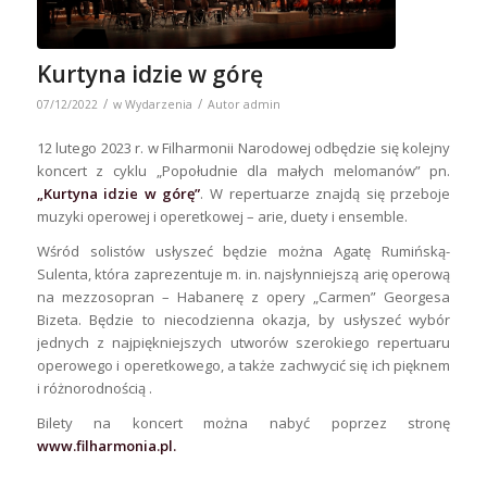
Kurtyna idzie w górę
/
/
07/12/2022
w
Wydarzenia
Autor
admin
12 lutego 2023 r. w Filharmonii Narodowej odbędzie się kolejny
koncert z cyklu „Popołudnie dla małych melomanów” pn.
„Kurtyna idzie w górę”
. W repertuarze znajdą się przeboje
muzyki operowej i operetkowej – arie, duety i ensemble.
Wśród solistów usłyszeć będzie można Agatę Rumińską-
Sulenta, która zaprezentuje m. in. najsłynniejszą arię operową
na mezzosopran – Habanerę z opery „Carmen” Georgesa
Bizeta. Będzie to niecodzienna okazja, by usłyszeć wybór
jednych z najpiękniejszych utworów szerokiego repertuaru
operowego i operetkowego, a także zachwycić się ich pięknem
i różnorodnością .
Bilety na koncert można nabyć poprzez stronę
www.filharmonia.pl
.