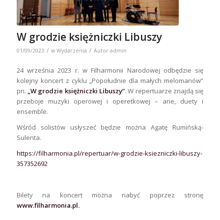
W grodzie księżniczki Libuszy
/
/
01/09/2023
w
Wydarzenia
Autor
admin
24 września 2023 r. w Filharmonii Narodowej odbędzie się
kolejny koncert z cyklu „Popołudnie dla małych melomanów”
pn.
„W grodzie księżniczki Libuszy”
. W repertuarze znajdą się
przeboje muzyki operowej i operetkowej – arie, duety i
ensemble.
Wśród solistów usłyszeć będzie można Agatę Rumińską-
Sulenta.
https://filharmonia.pl/repertuar/w-grodzie-ksiezniczki-libuszy-
357352692
Bilety na koncert można nabyć poprzez stronę
www.filharmonia.pl
.