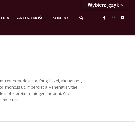
Wybierz język »
LERIA
AKTUALNOŚCI
KONTAKT
m. Donec pede justo, fringilla vel, aliquet nec,
to, rhoncus ut, imperdiet a, venenatis vitae,
e mollis pretium. Integer tincidunt. Cras
mper nisi.