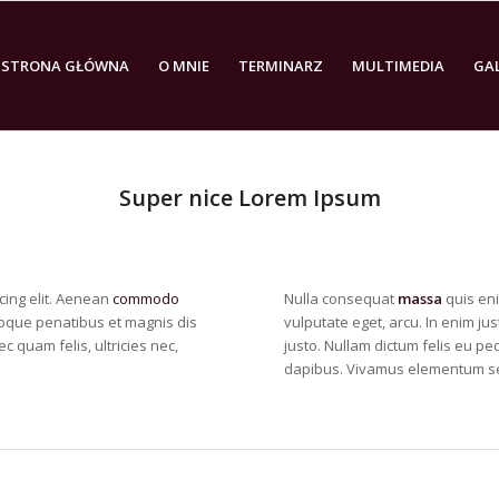
STRONA GŁÓWNA
O MNIE
TERMINARZ
MULTIMEDIA
GA
Super nice Lorem Ipsum
cing elit. Aenean
commodo
Nulla consequat
massa
quis eni
oque penatibus et magnis dis
vulputate eget, arcu. In enim jus
 quam felis, ultricies nec,
justo. Nullam dictum felis eu ped
dapibus. Vivamus elementum se