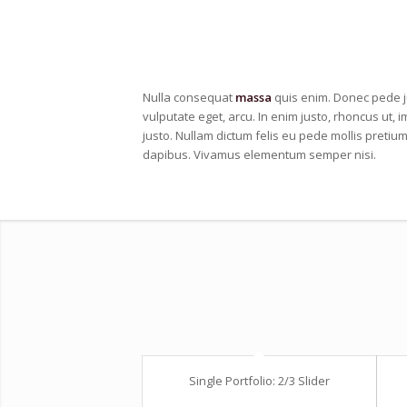
Nulla consequat
massa
quis enim. Donec pede jus
vulputate eget, arcu. In enim justo, rhoncus ut, i
justo. Nullam dictum felis eu pede mollis pretium.
dapibus. Vivamus elementum semper nisi.
Single Portfolio: 2/3 Slider
Excerpt goes here!