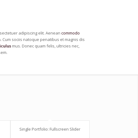
sectetuer adipiscing elit. Aenean
commodo
 Cum sociis natoque penatibus et magnis dis
iculus
mus. Donec quam felis, ultricies nec,
sem.
Single Portfolio: Fullscreen Slider
Add what you want!