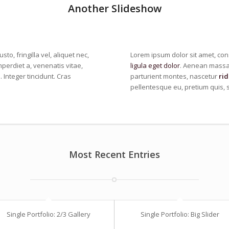
Another Slideshow
to, fringilla vel, aliquet nec,
Lorem ipsum dolor sit amet, con
mperdiet a, venenatis vitae,
ligula eget dolor
. Aenean massa.
 Integer tincidunt. Cras
parturient montes, nascetur
rid
pellentesque eu, pretium quis, 
Most Recent Entries
Single Portfolio: 2/3 Gallery
Single Portfolio: Big Slider
wind/earth
fire/water